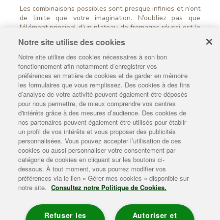
Les combinaisons possibles sont presque infinies et n’ont
de limite que votre imagination. N’oubliez pas que
l’élément principal d’un plateau de fromages réussi est le
plaisir de le préparer… et de le déguster !
Notre site utilise des cookies
Notre site utilise des cookies nécessaires à son bon
Créer mon plateau de fromages
fonctionnement afin notamment d’enregistrer vos
préférences en matière de cookies et de garder en mémoire
les formulaires que vous remplissez. Des cookies à des fins
L'histoire Lepetit
d’analyse de votre activité peuvent également être déposés
pour nous permettre, de mieux comprendre vos centres
Le camembert Lepetit
d'intérêts grâce à des mesures d’audience. Des cookies de
nos partenaires peuvent également être utilisés pour établir
Les conseils Lepetit
un profil de vos intérêts et vous proposer des publicités
personnalisées. Vous pouvez accepter l’utilisation de ces
L'univers Lepetit
cookies ou aussi personnaliser votre consentement par
catégorie de cookies en cliquant sur les boutons ci-
Enviedebienmanger
dessous. À tout moment, vous pourrez modifier vos
préférences via le lien « Gérer mes cookies » disponible sur
Plan du site
|
Mentions légales
|
Contact
|
Gérer mes cookies
|
notre site.
Consultez notre Politique de Cookies.
Politique de données personnelles
|
Politique de gestion des
cookies
|
Accessibilité
Consommer 3 produits laitiers par jour (lait, yaourt, fromage) en
Refuser les
Autoriser et