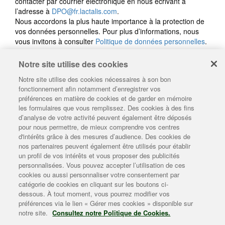
Notre site utilise des cookies
Notre site utilise des cookies nécessaires à son bon
Créer mon plateau de fromages
fonctionnement afin notamment d’enregistrer vos
préférences en matière de cookies et de garder en mémoire
les formulaires que vous remplissez. Des cookies à des fins
L'histoire Lepetit
d’analyse de votre activité peuvent également être déposés
pour nous permettre, de mieux comprendre vos centres
Le camembert Lepetit
d'intérêts grâce à des mesures d’audience. Des cookies de
nos partenaires peuvent également être utilisés pour établir
Les conseils Lepetit
un profil de vos intérêts et vous proposer des publicités
personnalisées. Vous pouvez accepter l’utilisation de ces
L'univers Lepetit
cookies ou aussi personnaliser votre consentement par
catégorie de cookies en cliquant sur les boutons ci-
Enviedebienmanger
dessous. À tout moment, vous pourrez modifier vos
préférences via le lien « Gérer mes cookies » disponible sur
Plan du site
|
Mentions légales
|
Contact
|
Gérer mes cookies
|
notre site.
Consultez notre Politique de Cookies.
Politique de données personnelles
|
Politique de gestion des