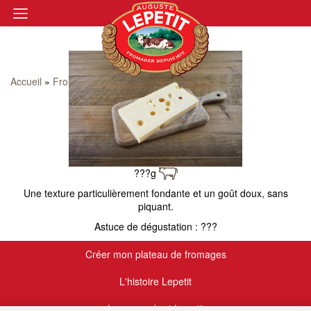
Emmental
Accueil
»
Fromages
»
Emmental
???g
Une texture particulièrement fondante et un goût doux, sans
piquant.
Astuce de dégustation : ???
Créer mon plateau de fromages
L'histoire Lepetit
Le camembert Lepetit