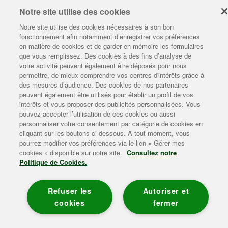
Notre site utilise des cookies
Les conseils Lepetit
Notre site utilise des cookies nécessaires à son bon
fonctionnement afin notamment d’enregistrer vos préférences
L'univers Lepetit
en matière de cookies et de garder en mémoire les formulaires
que vous remplissez. Des cookies à des fins d’analyse de
Enviedebienmanger
votre activité peuvent également être déposés pour nous
permettre, de mieux comprendre vos centres d'intérêts grâce à
Plan du site
|
Mentions légales
|
Contact
|
Gérer mes cookies
|
des mesures d’audience. Des cookies de nos partenaires
Politique de données personnelles
|
Politique de gestion des
peuvent également être utilisés pour établir un profil de vos
cookies
|
Accessibilité
intérêts et vous proposer des publicités personnalisées. Vous
Consommer 3 produits laitiers par jour (lait, yaourt, fromage) en
pouvez accepter l’utilisation de ces cookies ou aussi
privilégiant la variété.
WWW.MANGERBOUGER.FR
personnaliser votre consentement par catégorie de cookies en
cliquant sur les boutons ci-dessous. À tout moment, vous
pourrez modifier vos préférences via le lien « Gérer mes
cookies » disponible sur notre site.
Consultez notre
Politique de Cookies.
Refuser les
Autoriser et
cookies
fermer