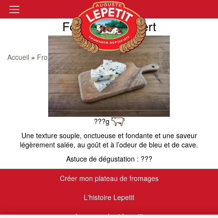
Fourme d’Ambert
Accueil
»
Fromages
»
Fourme d’Ambert
???g
Une texture souple, onctueuse et fondante et une saveur
légèrement salée, au goût et à l’odeur de bleu et de cave.
Astuce de dégustation : ???
Créer mon plateau de fromages
L'histoire Lepetit
Le camembert Lepetit