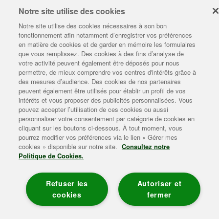
Notre site utilise des cookies
Les conseils Lepetit
Notre site utilise des cookies nécessaires à son bon
fonctionnement afin notamment d’enregistrer vos préférences
L'univers Lepetit
en matière de cookies et de garder en mémoire les formulaires
que vous remplissez. Des cookies à des fins d’analyse de
Enviedebienmanger
votre activité peuvent également être déposés pour nous
permettre, de mieux comprendre vos centres d'intérêts grâce à
Plan du site
|
Mentions légales
|
Contact
|
Gérer mes cookies
|
des mesures d’audience. Des cookies de nos partenaires
Politique de données personnelles
|
Politique de gestion des
peuvent également être utilisés pour établir un profil de vos
cookies
|
Accessibilité
intérêts et vous proposer des publicités personnalisées. Vous
Consommer 3 produits laitiers par jour (lait, yaourt, fromage) en
pouvez accepter l’utilisation de ces cookies ou aussi
privilégiant la variété.
WWW.MANGERBOUGER.FR
personnaliser votre consentement par catégorie de cookies en
cliquant sur les boutons ci-dessous. À tout moment, vous
pourrez modifier vos préférences via le lien « Gérer mes
cookies » disponible sur notre site.
Consultez notre
Politique de Cookies.
Refuser les
Autoriser et
cookies
fermer