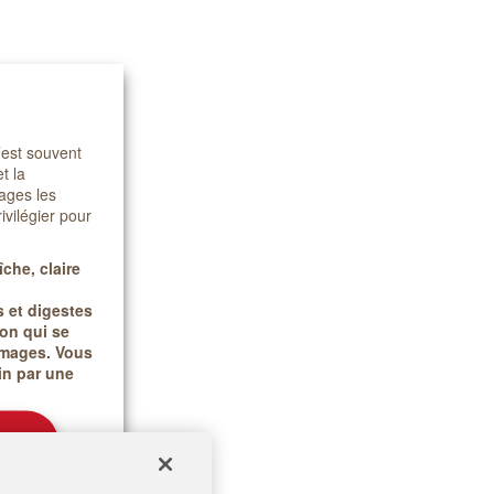
’est souvent
t la
mages les
ivilégier pour
îche, claire
 et digestes
son qui se
romages. Vous
in par une
s