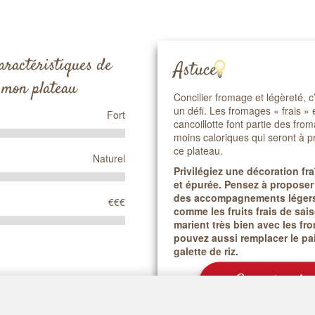
aractéristiques de
Astuce
mon plateau
Concilier fromage et légèreté, c
un défi. Les fromages « frais » e
Fort
cancoillotte font partie des fro
moins caloriques qui seront à pr
ce plateau.
Naturel
Privilégiez une décoration fra
et épurée. Pensez à proposer
des accompagnements légers
€€€
comme les fruits frais de sai
marient très bien avec les f
pouvez aussi remplacer le pa
galette de riz.
En voir plu