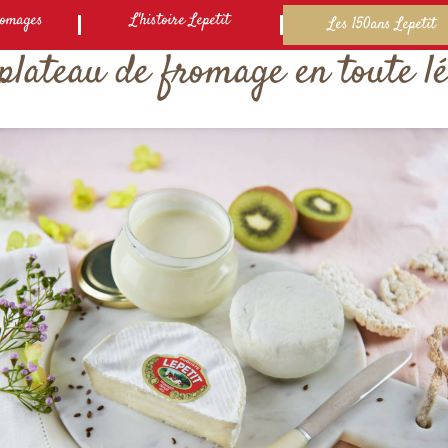
romages
L'histoire Lepetit
Les 150ans Lepetit
plateau de fromage en toute l