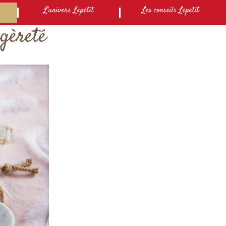
L'univers Lepetit
Les conseils Lepetit
égèreté