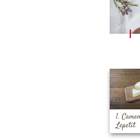
1. Came
Lepetit