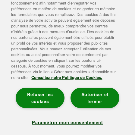
fonctionnement afin notamment d’enregistrer vos
préférences en matière de cookies et de garder en mémoire
Le camembert Lepetit
les formulaires que vous remplissez. Des cookies à des fins
d’analyse de votre activité peuvent également être déposés
Les conseils Lepetit
pour nous permettre, de mieux comprendre vos centres
d'intérêts grâce à des mesures d’audience. Des cookies de
L'univers Lepetit
nos partenaires peuvent également être utilisés pour établir
un profil de vos intérêts et vous proposer des publicités
Enviedebienmanger
personnalisées. Vous pouvez accepter l’utilisation de ces
cookies ou aussi personnaliser votre consentement par
Plan du site
|
Mentions légales
|
Contact
|
Gérer mes cookies
|
catégorie de cookies en cliquant sur les boutons ci-
Politique de données personnelles
|
Politique de gestion des
dessous. À tout moment, vous pourrez modifier vos
cookies
|
Accessibilité
préférences via le lien « Gérer mes cookies » disponible sur
Consommer 3 produits laitiers par jour (lait, yaourt, fromage) en
notre site.
Consultez notre Politique de Cookies.
privilégiant la variété.
WWW.MANGERBOUGER.FR
Refuser les
Autoriser et
cookies
fermer
Paramétrer mon consentement